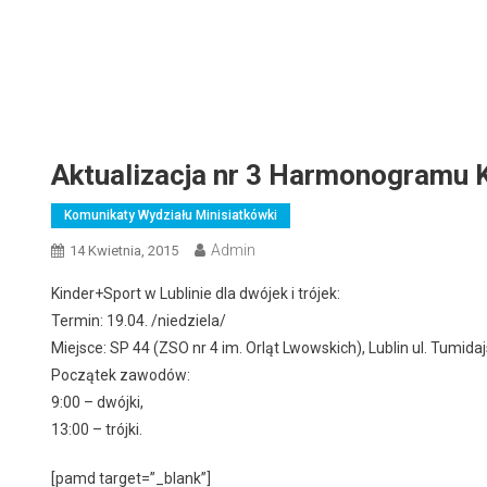
Aktualizacja nr 3 Harmonogramu 
Komunikaty Wydziału Minisiatkówki
Admin
14 Kwietnia, 2015
Kinder+Sport w Lublinie dla dwójek i trójek:
Termin: 19.04. /niedziela/
Miejsce: SP 44 (ZSO nr 4 im. Orląt Lwowskich), Lublin ul. Tumida
Początek zawodów:
9:00 – dwójki,
13:00 – trójki.
[pamd target=”_blank”]