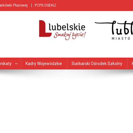
iatkówki Plażowej
PZPS OSEKiZ
nikaty
Kadry Wojewódzkie
Siatkarski Ośrodek Szkolny