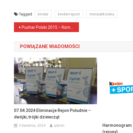
Tagged
kinder
kinder+sport
minisiatkówka
Zobacz wpisy
Puchar Polski 2015 – Komunikat nr 3
POWIĄZANE WIADOMOŚCI
07.04.2024 Eliminacje Rejon Południe –
dwójki, trójki dziewcząt
Harmonogram 
3 kwietnia, 2024
admin
(rejony)