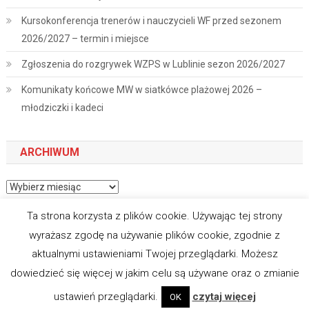
Kursokonferencja trenerów i nauczycieli WF przed sezonem
2026/2027 – termin i miejsce
Zgłoszenia do rozgrywek WZPS w Lublinie sezon 2026/2027
Komunikaty końcowe MW w siatkówce plażowej 2026 –
młodziczki i kadeci
ARCHIWUM
Archiwum
Ta strona korzysta z plików cookie. Używając tej strony
wyrażasz zgodę na używanie plików cookie, zgodnie z
aktualnymi ustawieniami Twojej przeglądarki. Możesz
|
Theme: News Portal by
Mystery Themes
.
dowiedzieć się więcej w jakim celu są używane oraz o zmianie
O związku
Regulaminy
Wyniki
Komunikaty
Kadry wojewódzkie
Siatkarski Ośrodek Szkolny
ustawień przeglądarki.
czytaj więcej
OK
Kalendarz 2025/2026
Kontakt